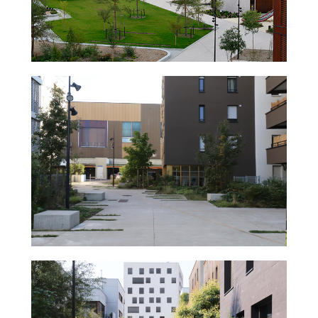
lmar
heim