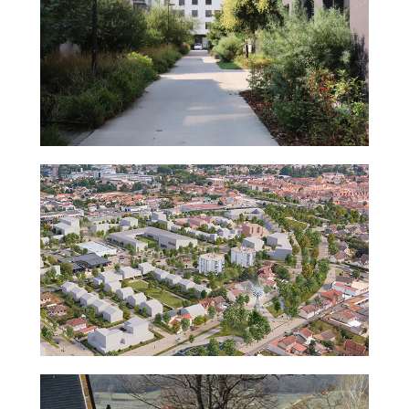
ourg
ment
Cité
ANRU