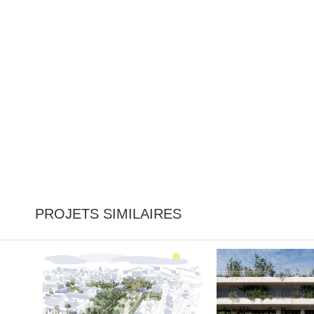
PROJETS SIMILAIRES
Vitry-le-François –
Parking silo Crédit
Réaménagement du