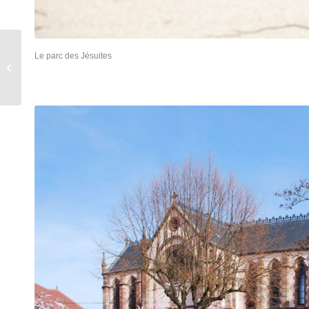
Vitry-le-François –
Le parc des Jésuites
Réaménagement du Parc
Léo-Lagrange