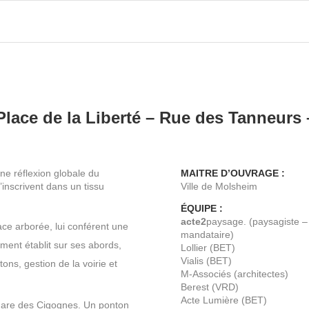
ace de la Liberté – Rue des Tanneurs 
une réflexion globale du
MAITRE D’OUVRAGE :
’inscrivent dans un tissu
Ville de Molsheim
ÉQUIPE :
acte2
paysage. (paysagiste –
ace arborée, lui conférent une
mandataire)
lement établit sur ses abords,
Lollier (BET)
Vialis (BET)
ons, gestion de la voirie et
M-Associés (architectes)
Berest (VRD)
Acte Lumière (BET)
quare des Cigognes. Un ponton