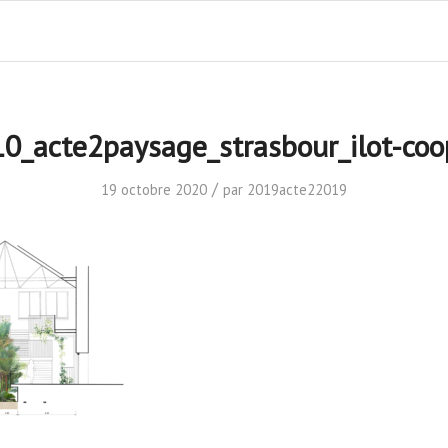
10_acte2paysage_strasbour_ilot-coo
/
19 octobre 2020
par
2019acte22019