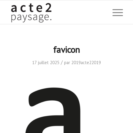
favicon
/
17 juillet 2025
par
2019acte22019